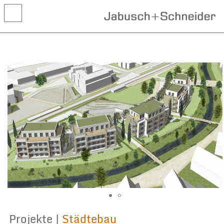
Aktuelles
Projekte
Wettbewerbe
Leistungen
Kontakt
Projekte |
Städtebau