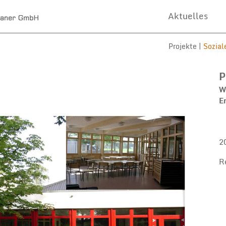
Aktuelles
Projekte |
Sozial
P
W
E
2
R