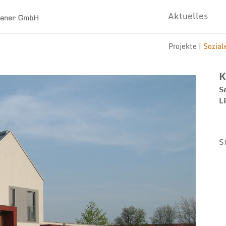
Aktuelles
Projekte |
Sozial
K
S
L
S